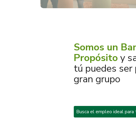
Somos un Ban
Propósito
y s
tú puedes ser 
gran grupo
Busca el empleo ideal para 