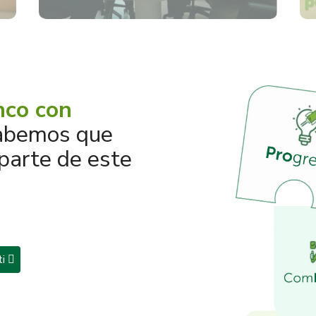
co con
abemos que
parte de este
ti